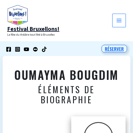
Aller
au
contenu
Festival Bruxellons!
La fête du théâtre tout l'été à Bruxelles
RÉSERVER
OUMAYMA BOUGDIM
ÉLÉMENTS DE
BIOGRAPHIE