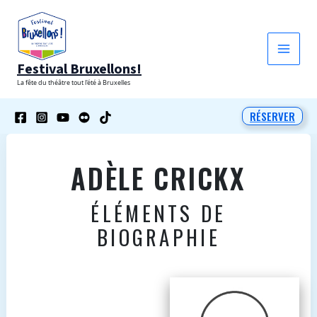
Aller
au
contenu
Festival Bruxellons!
La fête du théâtre tout l'été à Bruxelles
RÉSERVER
ADÈLE CRICKX
ÉLÉMENTS DE
BIOGRAPHIE