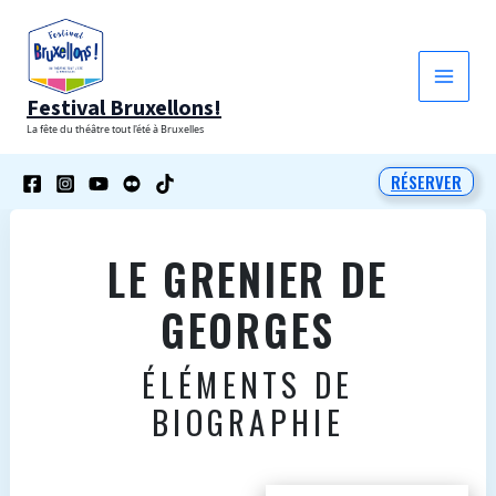
Aller
au
contenu
Festival Bruxellons!
La fête du théâtre tout l'été à Bruxelles
RÉSERVER
LE GRENIER DE
GEORGES
ÉLÉMENTS DE
BIOGRAPHIE