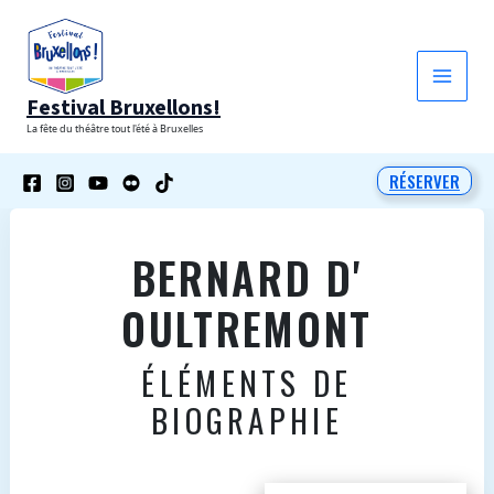
Aller
au
contenu
Festival Bruxellons!
La fête du théâtre tout l'été à Bruxelles
RÉSERVER
BERNARD D'
OULTREMONT
ÉLÉMENTS DE
BIOGRAPHIE