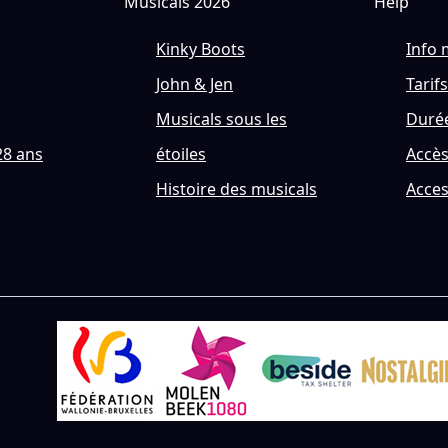
Musicals 2026
Help
Kinky Boots
Info 
John & Jen
Tarifs
Musicals sous les
Durée
28 ans
étoiles
Accè
Histoire des musicals
Acces