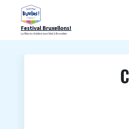
Aller
au
contenu
Festival Bruxellons!
La fête du théâtre tout l'été à Bruxelles