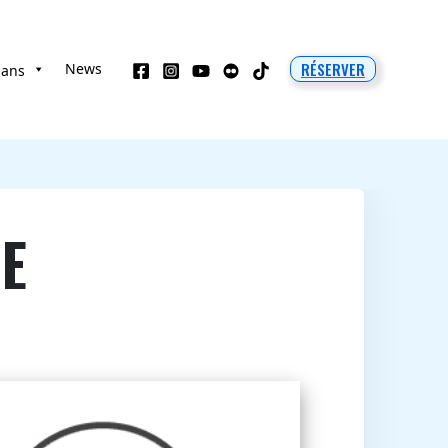
RÉSERVER
News
 ans
E