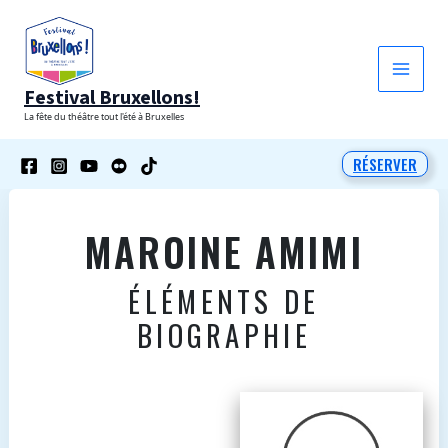
Aller
au
contenu
Festival Bruxellons!
La fête du théâtre tout l'été à Bruxelles
RÉSERVER
MAROINE AMIMI
ÉLÉMENTS DE
BIOGRAPHIE