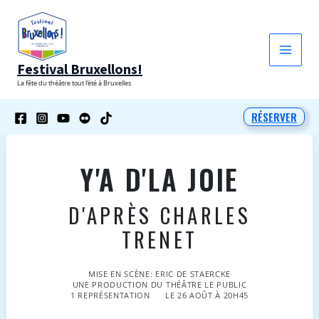
Aller
au
contenu
Festival Bruxellons!
La fête du théâtre tout l'été à Bruxelles
RÉSERVER
Y'A D'LA JOIE
D'APRÈS CHARLES
TRENET
MISE EN SCÈNE: ERIC DE STAERCKE
UNE PRODUCTION DU THÉÂTRE LE PUBLIC
1 REPRÉSENTATION
LE 26 AOÛT À 20H45