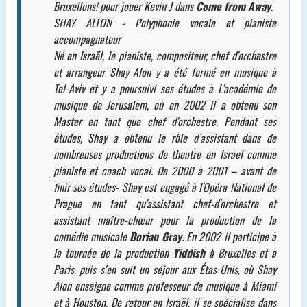
Bruxellons! pour jouer Kevin J dans
Come from Away
.
SHAY ALTON - Polyphonie vocale et pianiste
accompagnateur
Né en Israël, le pianiste, compositeur, chef d'orchestre
et arrangeur Shay Alon y a été formé en musique à
Tel-Aviv et y a poursuivi ses études à L'académie de
musique de Jerusalem, où en 2002 il a obtenu son
Master en tant que chef d'orchestre. Pendant ses
études, Shay a obtenu le rôle d’assistant dans de
nombreuses productions de theatre en Israel comme
pianiste et coach vocal. De 2000 à 2001 – avant de
finir ses études- Shay est engagé à l'Opéra National de
Prague en tant qu'assistant chef-d'orchestre et
assistant maître-chœur pour la production de la
comédie musicale
Dorian Gray
. En 2002 il participe à
la tournée de la production
Yiddish
à Bruxelles et à
Paris, puis s’en suit un séjour aux Étas-Unis, où Shay
Alon enseigne comme professeur de musique à Miami
et à Houston. De retour en Israël, il se spécialise dans