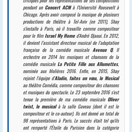
critiques pour les représentations de ses compositions
pendant un
Concert ACM
à l'Université Roosevelt à
Chicago. Après avoir composé la musique de plusieurs
productions de théâtre à Tel-Aviv (en 2011), Shay
s'installe à Paris, où il travaille comme compositeur
pour le film
Israel My Home
d’André Djaoui. En 2012,
il devient l’assistant directeur musical de l’adaptation
française de la comédie musicale
Avenue Q
. Il
orchestre en 2014 les musiques et chansons de la
comédie musicale
La Petite Fille aux Allumettes
,
nominée aux Molières 2016. Enfin, en 2015, Shay
rejoint l’équipe d’
Aladin, faites un vœu, le Musical
au théâtre Comédia, comme compositeur des chansons
et musiques du spectacle. Le 23 septembre 2016 s'est
tenue la première de ma comédie musicale
Oliver
twist, le musical
à la salle Gaveau (dont il est le
compositeur et le co-auteur). Ils ont donné un total de
98 représentations à Paris. Le succès était tel qu'ils
ont remporté l'Étoile du Parisien dans la catégorie