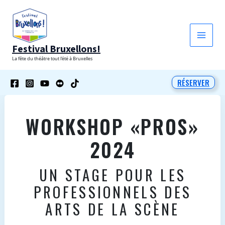
Aller
au
contenu
Festival Bruxellons!
La fête du théâtre tout l'été à Bruxelles
RÉSERVER
WORKSHOP «PROS»
2024
UN STAGE POUR LES
PROFESSIONNELS DES
ARTS DE LA SCÈNE