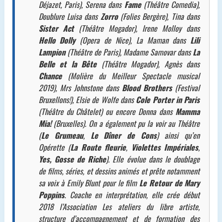
Déjazet, Paris), Serena dans
Fame
(Théâtre Comedia),
Doublure Luisa dans
Zorro
(Folies Bergère), Tina dans
Sister Act
(Théâtre Mogador), Irene Molloy dans
Hello Dolly
(Opera de Nice), La Maman dans
Lili
Lampion
(Théâtre de Paris), Madame Samovar dans
La
Belle et la Bête
(Théâtre Mogador), Agnès dans
Chance
(Molière du Meilleur Spectacle musical
2019), Mrs Johnstone dans
Blood Brothers
(Festival
Bruxellons!), Elsie de Wolfe dans
Cole Porter in Paris
(Théâtre du Châtelet) ou encore Donna dans
Mamma
Mia!
(Bruxelles). On a également pu la voir au Théâtre
(
Le Grumeau
,
Le Dîner de Cons
) ainsi qu’en
Opérette (
La Route fleurie
,
Violettes Impériales
,
Yes, Gosse de Riche
). Elle évolue dans le doublage
de films, séries, et dessins animés et prête notamment
sa voix à Emily Blunt pour le film
Le Retour de Mary
Poppins
. Coache en interprétation, elle crée début
2018 l’Association Les ateliers du libre artiste,
structure d’accompagnement et de formation des