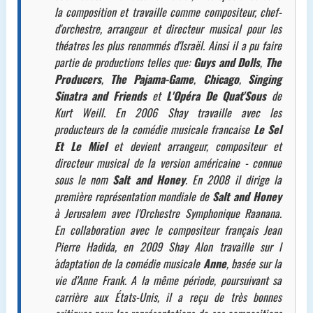
la composition et travaille comme compositeur, chef-
d'orchestre, arrangeur et directeur musical pour les
théatres les plus renommés d'Israël. Ainsi il a pu faire
partie de productions telles que:
Guys and Dolls
,
The
Producers
,
The Pajama-Game
,
Chicago
,
Singing
Sinatra and Friends
et
L'Opéra De Quat'Sous
de
Kurt Weill. En 2006 Shay travaille avec les
producteurs de la comédie musicale francaise
Le Sel
Et Le Miel
et devient arrangeur, compositeur et
directeur musical de la version américaine - connue
sous le nom
Salt and Honey
. En 2008 il dirige la
première représentation mondiale de
Salt and Honey
à Jerusalem avec l'Orchestre Symphonique Raanana.
En collaboration avec le compositeur français Jean
Pierre Hadida, en 2009 Shay Alon travaille sur l
́adaptation de la comédie musicale
Anne
, basée sur la
vie d’Anne Frank. A la même période, poursuivant sa
carrière aux États-Unis, il a reçu de très bonnes