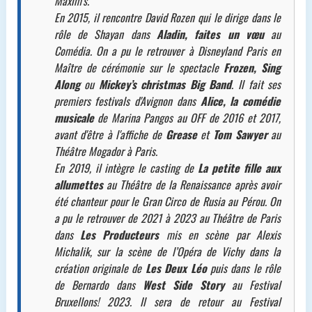
Maxim's.
En 2015, il rencontre David Rozen qui le dirige dans le
rôle de Shayan dans
Aladin, faites un vœu
au
Comédia. On a pu le retrouver à Disneyland Paris en
Maître de cérémonie sur le spectacle
Frozen, Sing
Along
ou
Mickey’s christmas Big Band
. Il fait ses
premiers festivals d'Avignon dans
Alice, la comédie
musicale
de Marina Pangos au OFF de 2016 et 2017,
avant d'être à l'affiche de
Grease
et
Tom Sawyer
au
Théâtre Mogador à Paris.
En 2019, il intègre le casting de
La petite fille aux
allumettes
au Théâtre de la Renaissance après avoir
été chanteur pour le Gran Circo de Rusia au Pérou. On
a pu le retrouver de 2021 à 2023 au Théâtre de Paris
dans
Les Producteurs
mis en scène par Alexis
Michalik, sur la scène de l’Opéra de Vichy dans la
création originale de
Les Deux Léo
puis dans le rôle
de Bernardo dans
West Side Story
au Festival
Bruxellons! 2023. Il sera de retour au Festival