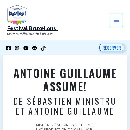
Aller
au
contenu
Festival Bruxellons!
La fête du théâtre tout l'été à Bruxelles
RÉSERVER
ANTOINE GUILLAUME
ASSUME!
DE SÉBASTIEN MINISTRU
ET ANTOINE GUILLAUME
MISE EN SCÈNE: NATHALIE UFFNER
UNE PRODUCTION DE MAZAL ASBL