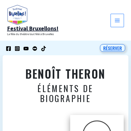
Aller
au
contenu
Festival Bruxellons!
La fête du théâtre tout l'été à Bruxelles
RÉSERVER
BENOÎT THERON
ÉLÉMENTS DE
BIOGRAPHIE