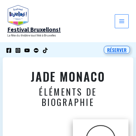
Aller
au
contenu
Festival Bruxellons!
La fête du théâtre tout l'été à Bruxelles
RÉSERVER
JADE MONACO
ÉLÉMENTS DE
BIOGRAPHIE