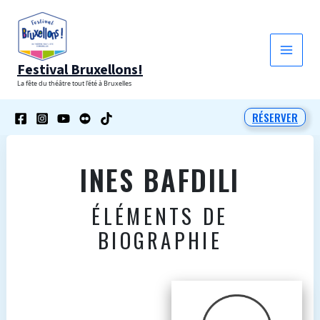
Aller
au
contenu
Festival Bruxellons!
La fête du théâtre tout l'été à Bruxelles
RÉSERVER
INES BAFDILI
ÉLÉMENTS DE
BIOGRAPHIE