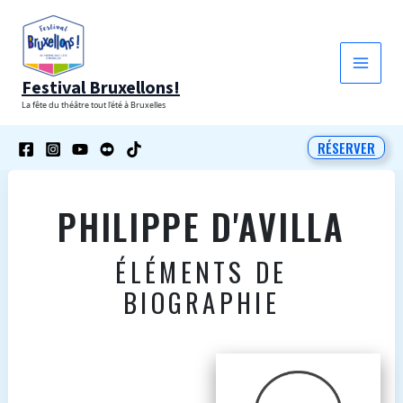
Aller
au
contenu
Festival Bruxellons!
La fête du théâtre tout l'été à Bruxelles
RÉSERVER
PHILIPPE D'AVILLA
ÉLÉMENTS DE
BIOGRAPHIE