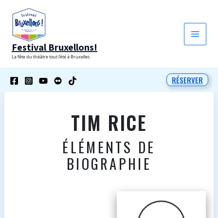
Aller
au
contenu
Festival Bruxellons!
La fête du théâtre tout l'été à Bruxelles
RÉSERVER
TIM RICE
ÉLÉMENTS DE
BIOGRAPHIE