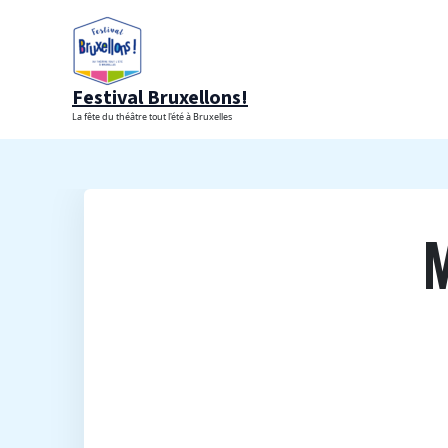
Aller
au
contenu
Festival Bruxellons!
La fête du théâtre tout l'été à Bruxelles