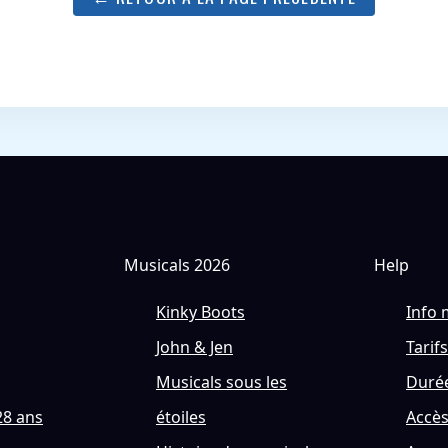
Musicals 2026
Help
Kinky Boots
Info 
John & Jen
Tarifs
Musicals sous les
Durée
28 ans
étoiles
Accè