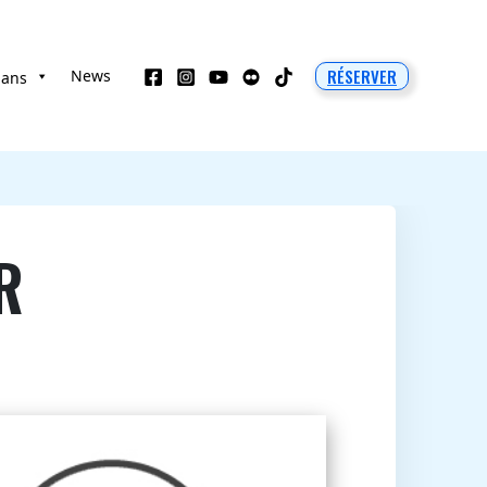
RÉSERVER
News
 ans
R