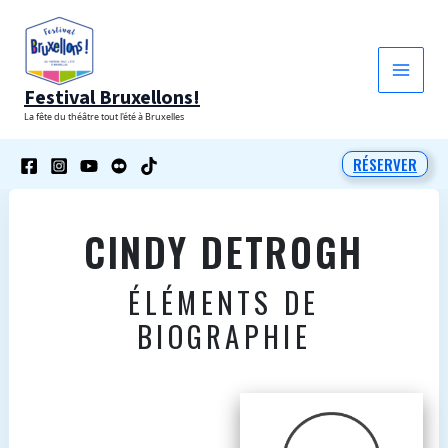
Aller
au
contenu
Festival Bruxellons!
La fête du théâtre tout l'été à Bruxelles
RÉSERVER
CINDY DETROGH
ÉLÉMENTS DE
BIOGRAPHIE