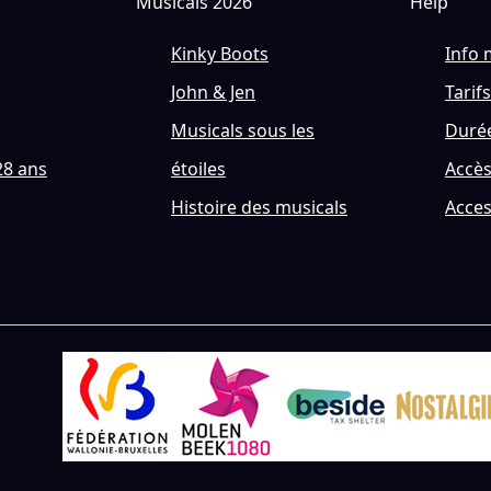
Musicals 2026
Help
Kinky Boots
Info 
John & Jen
Tarifs
Musicals sous les
Durée
28 ans
étoiles
Accè
Histoire des musicals
Acces