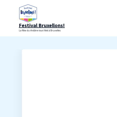
Aller
au
contenu
Festival Bruxellons!
La fête du théâtre tout l'été à Bruxelles