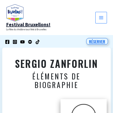
Aller
au
contenu
Festival Bruxellons!
La fête du théâtre tout l'été à Bruxelles
RÉSERVER
SERGIO ZANFORLIN
ÉLÉMENTS DE
BIOGRAPHIE