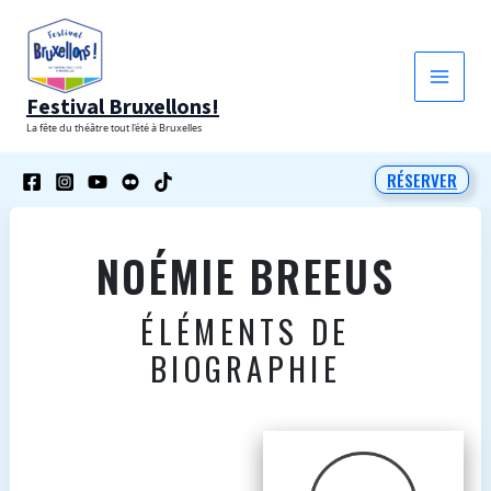
Aller
au
contenu
Festival Bruxellons!
La fête du théâtre tout l'été à Bruxelles
RÉSERVER
NOÉMIE BREEUS
ÉLÉMENTS DE
BIOGRAPHIE