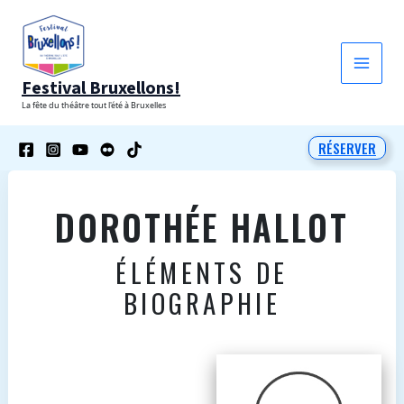
Aller
au
contenu
Festival Bruxellons!
La fête du théâtre tout l'été à Bruxelles
RÉSERVER
DOROTHÉE HALLOT
ÉLÉMENTS DE
BIOGRAPHIE