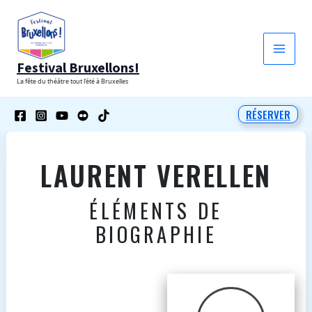
Aller
au
contenu
Festival Bruxellons!
La fête du théâtre tout l'été à Bruxelles
RÉSERVER
LAURENT VERELLEN
ÉLÉMENTS DE
BIOGRAPHIE