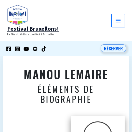
Aller
au
contenu
Festival Bruxellons!
La fête du théâtre tout l'été à Bruxelles
RÉSERVER
MANOU LEMAIRE
ÉLÉMENTS DE
BIOGRAPHIE