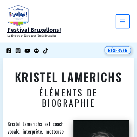
Aller
au
contenu
Festival Bruxellons!
La fête du théâtre tout l'été à Bruxelles
RÉSERVER
KRISTEL LAMERICHS
ÉLÉMENTS DE
BIOGRAPHIE
Kristel Lamerichs est coach
vocale, interprète, metteuse