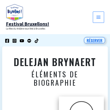
Aller
au
contenu
Festival Bruxellons!
La fête du théâtre tout l'été à Bruxelles
RÉSERVER
DELEJAN BRYNAERT
ÉLÉMENTS DE
BIOGRAPHIE