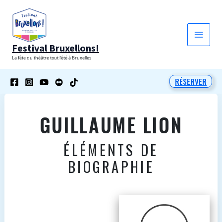
Aller
au
contenu
Festival Bruxellons!
La fête du théâtre tout l'été à Bruxelles
RÉSERVER
GUILLAUME LION
ÉLÉMENTS DE
BIOGRAPHIE