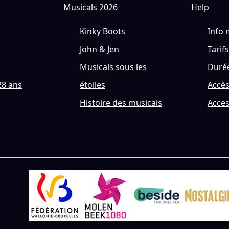
Musicals 2026
Help
Kinky Boots
Info 
John & Jen
Tarifs
Musicals sous les
Durée
28 ans
étoiles
Accè
Histoire des musicals
Acces