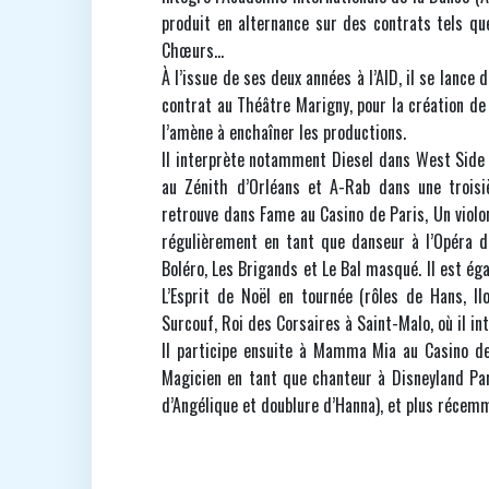
produit en alternance sur des contrats tels qu
Chœurs…
À l’issue de ses deux années à l’AID, il se lance
contrat au Théâtre Marigny, pour la création d
l’amène à enchaîner les productions.
Il interprète notamment Diesel dans West Side S
au Zénith d’Orléans et A-Rab dans une troisi
retrouve dans Fame au Casino de Paris, Un violon
régulièrement en tant que danseur à l’Opéra d
Boléro, Les Brigands et Le Bal masqué. Il est éga
L’Esprit de Noël en tournée (rôles de Hans, Il
Surcouf, Roi des Corsaires à Saint-Malo, où il in
Il participe ensuite à Mamma Mia au Casino de
Magicien en tant que chanteur à Disneyland Par
d’Angélique et doublure d’Hanna), et plus récem