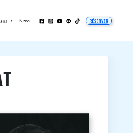
RÉSERVER
News
 ans
AT