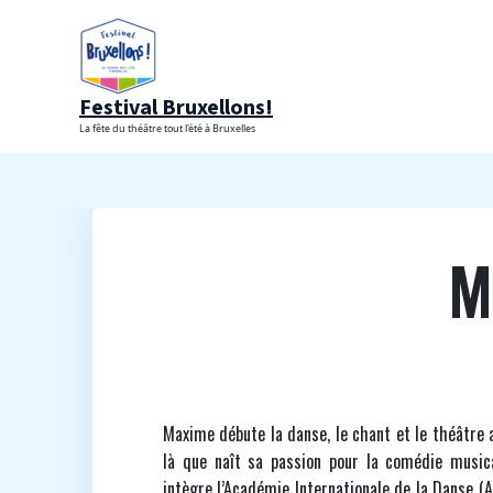
Aller
au
contenu
Festival Bruxellons!
La fête du théâtre tout l'été à Bruxelles
M
Maxime débute la danse, le chant et le théâtre a
là que naît sa passion pour la comédie musical
intègre l’Académie Internationale de la Danse (AID