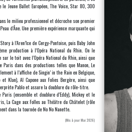
e le Jeune Ballet Européen, The Voice, Star 80, 300
 dans le milieu professionnel et décroche son premier
e Peau d’Âne. Une première expérience marquante qui
tory à l’Aren’Ice de Cergy-Pontoise, puis Baby John
ème production à l’Opéra National du Rhin. On le
 sur le toit avec l’Opéra National du Rhin, ainsi que
e Paris dans des productions telles que Manon, Le
lement à l’affiche de Singin’ in the Rain en Belgique,
o et Klan), Al Capone aux Folies Bergère, ainsi que
terprète Pablo et assure la doublure du rôle-titre.
 Paris (ensemble et doublure d’Eddy), Mickey et le
is, La Cage aux Folles au Théâtre du Châtelet (rôle
ment dans la tournée de No No Nanette.
(Mis à jour Mai 2026)