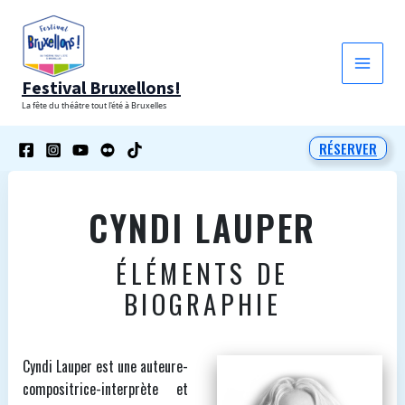
Aller
au
contenu
Festival Bruxellons!
La fête du théâtre tout l'été à Bruxelles
RÉSERVER
CYNDI LAUPER
ÉLÉMENTS DE
BIOGRAPHIE
Cyndi Lauper est une auteure-
compositrice-interprète et