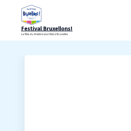
Aller
au
contenu
Festival Bruxellons!
La fête du théâtre tout l'été à Bruxelles