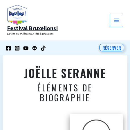
Aller
au
contenu
Festival Bruxellons!
La fête du théâtre tout l'été à Bruxelles
RÉSERVER
JOËLLE SERANNE
ÉLÉMENTS DE
BIOGRAPHIE