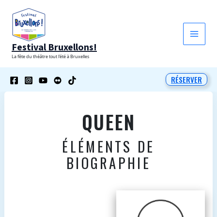
Aller
au
contenu
Festival Bruxellons!
La fête du théâtre tout l'été à Bruxelles
RÉSERVER
QUEEN
ÉLÉMENTS DE
BIOGRAPHIE