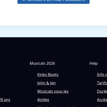
Musicals 2026
Help
Kinky Boots
Info 
John & Jen
Tarifs
Musicals sous les
Durée
28 ans
étoiles
Accè