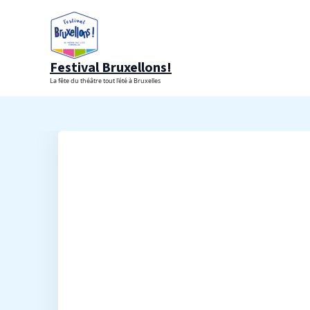
Aller
au
contenu
Festival Bruxellons!
La fête du théâtre tout l'été à Bruxelles