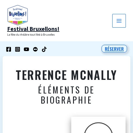
Aller
au
contenu
Festival Bruxellons!
La fête du théâtre tout l'été à Bruxelles
RÉSERVER
TERRENCE MCNALLY
ÉLÉMENTS DE
BIOGRAPHIE