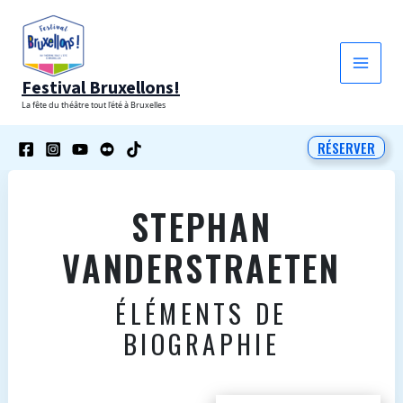
Aller
au
contenu
Festival Bruxellons!
La fête du théâtre tout l'été à Bruxelles
RÉSERVER
STEPHAN
VANDERSTRAETEN
ÉLÉMENTS DE
BIOGRAPHIE