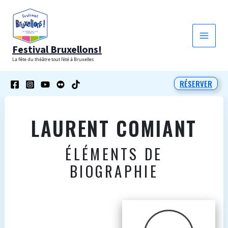
Aller
au
contenu
Festival Bruxellons!
La fête du théâtre tout l'été à Bruxelles
RÉSERVER
LAURENT COMIANT
ÉLÉMENTS DE
BIOGRAPHIE