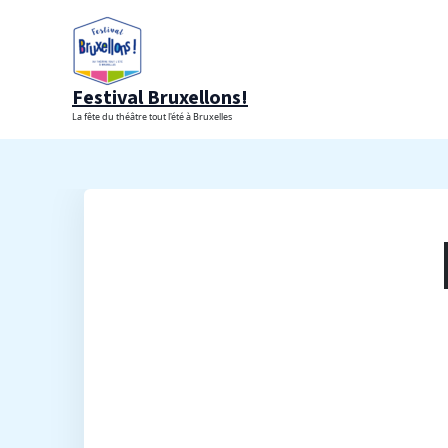
Aller
au
contenu
Festival Bruxellons!
La fête du théâtre tout l'été à Bruxelles