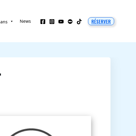
RÉSERVER
News
 ans
T