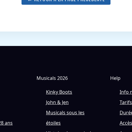
Musicals 2026
Help
Kinky Boots
Info 
John & Jen
Tarifs
Musicals sous les
Durée
28 ans
étoiles
Accè