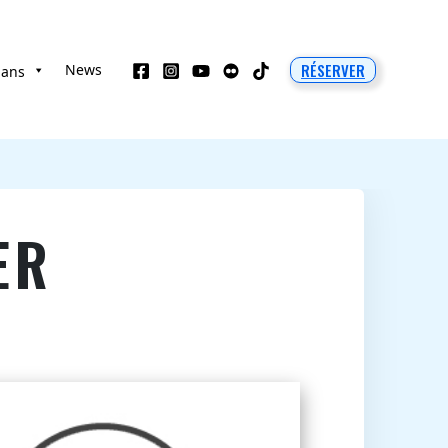
RÉSERVER
News
 ans
ER