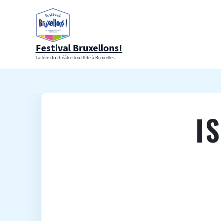
Aller
au
contenu
Festival Bruxellons!
La fête du théâtre tout l'été à Bruxelles
I