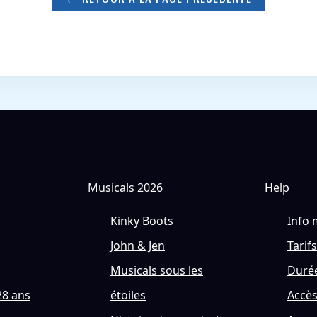
Musicals 2026
Help
Kinky Boots
Info 
John & Jen
Tarifs
Musicals sous les
Durée
28 ans
étoiles
Accè