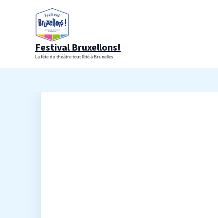
Aller
au
contenu
Festival Bruxellons!
La fête du théâtre tout l'été à Bruxelles