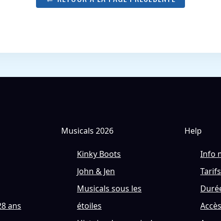
Musicals 2026
Help
Kinky Boots
Info 
John & Jen
Tarifs
Musicals sous les
Durée
28 ans
étoiles
Accè