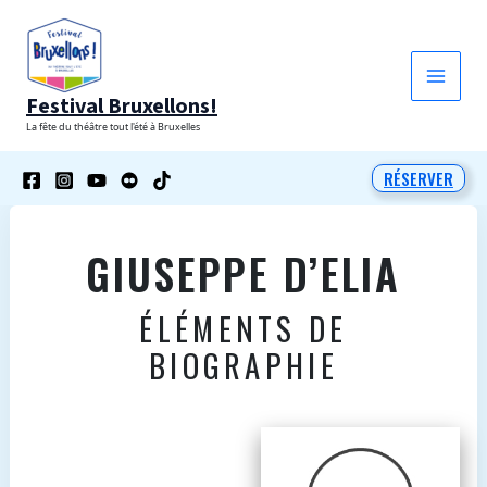
Aller
au
contenu
Festival Bruxellons!
La fête du théâtre tout l'été à Bruxelles
RÉSERVER
GIUSEPPE D’ELIA
ÉLÉMENTS DE
BIOGRAPHIE