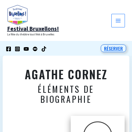
Aller
au
contenu
Festival Bruxellons!
La fête du théâtre tout l'été à Bruxelles
RÉSERVER
AGATHE CORNEZ
ÉLÉMENTS DE
BIOGRAPHIE